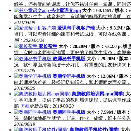
解答，还有智能的课表，让你不错过任何一堂课，同时还
书小童语文app
大小：60.14M / 版本：v3
阅和学习生字，读音标准，有详细的解释和结构说明，欢迎
2021/04/09
爱课帮手机客户端
大小：9.31M / 版
资讯，可以查看详细的课表和考试成绩，可以在线备课，
期：2020/04/24
家长帮手
大小：28.20M / 版本：v3.2.0 pc版
绩，实时与老师交流沟通，更好的了解学生状态，欢迎来
教师秘书手机版
大小：29.20M / 版本：v
况，软件界面清新简洁十分好用，有需要的朋友赶快来下
2019/12/06
奥鹏学吧手机版
大小：12.06M / 版本：v
向老师发送难题，轻松记忆知识点，和老师面对面交流，
2018/09/26
奥鹏教师培训网app(同学)
大小
训学习服务，提供了丰富的教师培训课程，提供课堂作业
鹏
下载
更新日期：2018/09/20
奥鹏同学手机版
大小：7.59M / 版本：v3
课，随时随地想学就学，上课、作业、成绩，班主任公告
2018/08/19
奥鹏教师手机软件(同学)
大小：