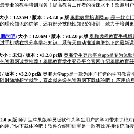
最专业的教学培训服务！提高教育工作者的授课水平！欢迎用户
大小：12.35M / 版本：v3.2.0 pc版
奥鹏教育培训网app是一款
的理论知识的讲解，还有部分技能性知识的培训，致力于培训更
鹏学吧)
大小：12.06M / 版本：v3.2.0 pc版
奥鹏远程教育手机版
过手机端在线分享学习知识。系每天自动推送奥鹏旗下的最新课
大小：未知 / 版本：v3.2.0 pc版
奥鹏学生登录平台app是专为体
色资源网诚意推荐！奥鹏教育学生登录平台官网介绍奥鹏教育获
/ 版本：v3.2.0 pc版
奥鹏大学app是一款为用户打造的学习教
随时随地想学就学，喜欢就来绿色资源网下载体验吧！ 应用信
.0 pc版
师训宝苹果版学员版软件为学生用户的学习带来了绝对
的用户快下载体验吧！软件介绍师训宝是一款有效连接传统面授