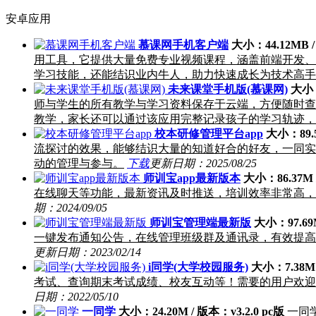
安卓应用
慕课网手机客户端
大小：44.12MB /
用工具，它提供大量免费专业视频课程，涵盖前端开发、PHP
学习技能，还能结识业内牛人，助力快速成长为技术高手
未来课堂手机版(慕课网)
大小：
师与学生的所有教学与学习资料保存于云端，方便随时查
教学，家长还可以通过该应用完整记录孩子的学习轨迹，
校本研修管理平台app
大小：89.5
流探讨的效果，能够结识大量的知道好合的好友，一同实
动的管理与参与。
下载
更新日期：2025/08/25
师训宝app最新版本
大小：86.37M 
在线聊天等功能，最新资讯及时推送，培训效率非常高，
期：2024/09/05
师训宝管理端最新版
大小：97.69M
一键发布通知公告，在线管理班级群及通讯录，有效提高
更新日期：2023/02/14
i同学(大学校园服务)
大小：7.38M 
考试、查询期末考试成绩、校友互动等！需要的用户欢迎
日期：2022/05/10
一同学
大小：24.20M / 版本：v3.2.0 pc版
一同