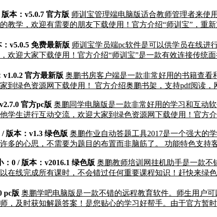
 版本：v5.0.7 官方版
师训宝管理端电脑版适合教师管理者来使
的教学，欢迎有需要的朋友下载使用！官方介绍“师训宝”，重
本：v5.0.5 免费最新版
师训宝学员端pc软件是可以供学员在线进
，欢迎大家下载使用！官方介绍“师训宝”是一款有效连接传统
：v1.0.2 官方最新版
奥鹏书房客户端是一款非常好用的书籍查看
绿色资源网下载使用！ 官方介绍奥鹏书架，支持pdf阅读，网络
2.7.0 官方pc版
奥鹏同学电脑版是一款非常好用的学习和互动软
他学生进行互动交流，欢迎大家到绿色资源网下载使用！官方介
/ 版本：v1.3 绿色版
奥鹏作业自动答题工具2017是一个强大
许多的心思，不需要为题目的布置而非脑筋了。 功能特色支持客
：0 / 版本：v2016.1 绿色版
奥鹏教师培训网挂机助手是一款不
以在线完成所有课时，不会错过任何重要课程知识！赶快来绿色
0 pc版
奥鹏学吧电脑版是一款不错的远程教育软件。师生用户可
师，及时获知解题答案！是您贴心的学习好帮手。由于官方暂时