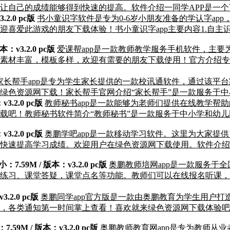
让自己的成绩能够得到快速的提高。软件介绍一同学APP是一
.2.0 pc版
书小童识字软件是专为0-6岁小朋友准备的学认字ap
喜爱此游戏的朋友下载体验！书小童识字app主要内容1.自主识
本：v3.2.0 pc版
爱课帮app是一款教师教学服务手机软件，主
素材丰富，模板多样，欢迎有需要的朋友下载使用！官方介绍专
家长帮手app是专为学生家长提供的一款校讯通软件，通过该平
绿色资源网下载！家长帮手官网介绍“家长帮手”是一款服务于
3.2.0 pc版
教师秘书app是一款能够为老师们提供在线教学帮助
载吧！教师秘书软件简介“教师秘书”是一款服务于中小学和幼
3.2.0 pc版
奥鹏学吧app是一款移动学习软件。这里为大家提
快速提高学习成绩。欢迎用户在绿色资源网下载使用。软件介绍
：7.59M / 版本：v3.2.0 pc版
奥鹏教师培网app是一款服务于
练习、课堂答疑，课堂点名等功能。教师们可以在线报名听课，
.2.0 pc版
奥鹏同学app官方版是一款由奥鹏教育为学生用户
，各类通知第一时间掌上查看！喜欢就来绿色资源网下载体验吧！
7.59M / 版本：v3.2.0 pc版
奥鹏教师教育网app是专为教师从