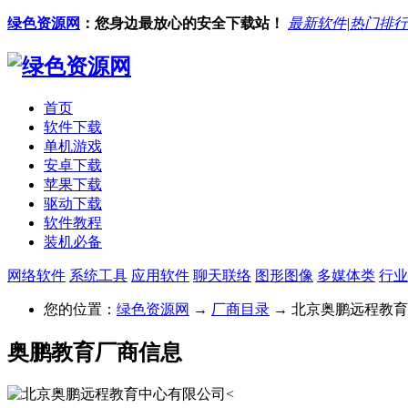
绿色资源网
：您身边最放心的安全下载站！
最新软件
|
热门排行
首页
软件下载
单机游戏
安卓下载
苹果下载
驱动下载
软件教程
装机必备
网络软件
系统工具
应用软件
聊天联络
图形图像
多媒体类
行业
您的位置：
绿色资源网
→
厂商目录
→ 北京奥鹏远程教
奥鹏教育厂商信息