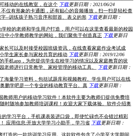
个可移动的在线教室，在这个
下载
更新日期：2021/06/24
p，不仅有形象的卡通图，还有贴心的音频播放，扫一扫是轻松查
字--训练孩子熟习音序和部首、表义的形
下载
更新日期：
要为学校的老师和学生用户打造，用户可以在这里查看最新的校园
注中小学教师教学的网站，我们聚焦于创造真正
下载
更新日
台家长可以及时接受校园班级资讯，在线查看家庭作业考试成
中小学生家长参与家校共育的移动
下载
更新日期：2019/12/06
的手机app，为您提供学生在校学习的情况以及家庭教育的状
儿园老师进行日常教学、家校管理的移动工具。
下载
更新日期：
供了海量学习资料，包括试题库和视频教程。学生用户可以在线
奥鹏学吧是一个专业的移动教育平台。真
下载
更新日期：
全国教师用户的移动学习软件！本软件主要为教师们提供免费培
随时随地参加教师培训课程！欢迎大家下载体验。软件介绍奥
打造的学习平台，手机课表装进口袋，即使忙碌也不会错过精彩
 应用信息:开放大学学习小助手，学习省
下载
更新日期：
业者打造的一款培训学习应用。这款软件包含了小学至大学期间