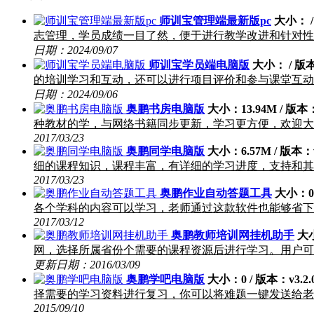
师训宝管理端最新版pc
大小： /
志管理，学员成绩一目了然，便于进行教学改进和针对性
日期：2024/09/07
师训宝学员端电脑版
大小： / 版
的培训学习和互动，还可以进行项目评价和参与课堂互动
日期：2024/09/06
奥鹏书房电脑版
大小：13.94M / 版本
种教材的学，与网络书籍同步更新，学习更方便，欢迎大家到
2017/03/23
奥鹏同学电脑版
大小：6.57M / 版本：v
细的课程知识，课程丰富，有详细的学习进度，支持和其
2017/03/23
奥鹏作业自动答题工具
大小：0 
各个学科的内容可以学习，老师通过这款软件也能够省下
2017/03/12
奥鹏教师培训网挂机助手
大小
网，选择所属省份个需要的课程资源后进行学习。用户可
更新日期：2016/03/09
奥鹏学吧电脑版
大小：0 / 版本：v3.2.
择需要的学习资料进行复习，你可以将难题一键发送给老
2015/09/10