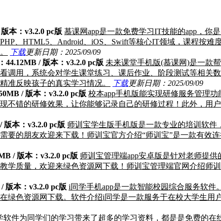
 版本：v3.2.0 pc版
慕课网app是一款免费学习IT技能的app，
、HTML5、Android、iOS、Swift等核心IT领域，
。
下载
更新日期：2025/09/09
44.12MB / 版本：v3.2.0 pc版
未来课堂手机版(慕课网)是一款
看调用，系统会对学生课堂练习、课后作业、阶段测试等相关数
精准反映孩子的真实学习情况。
下载
更新日期：2025/09/09
0MB / 版本：v3.2.0 pc版
校本app手机版能实现研修服务管理
现不错的研修效果，让你能够记录自己的研修过程！此外，用户
/ 版本：v3.2.0 pc版
师训宝学生版手机版是一款专业的培训软件
需要的朋友欢迎来下载！师训宝官方介绍“师训宝”是一款有效
B / 版本：v3.2.0 pc版
师训宝管理端app安卓版是针对老师提供
教学质量，欢迎来绿色资源网下载！师训宝管理端官网介绍师训
/ 版本：v3.2.0 pc版
i同学手机app是一款智能校园综合服务软
在绿色资源网下载。软件介绍i同学是一款服务于在校大学生用户
学软件为同学们的学习带来了超多的学习资料，都是是免费的在