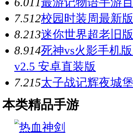
6.0
11
最游记物语手游百度版
7.5
12
校园时装周最新版 v
8.2
13
迷你世界超老旧版本
8.9
14
死神vs火影手机版2.5Fl
v2.5 安卓直装版
7.2
15
太子战记辉夜城堡 v
本类精品手游