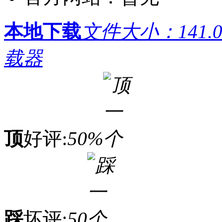
本地下载
文件大小：141.0
载器
顶
好评:
50%
踩
坏评:
50