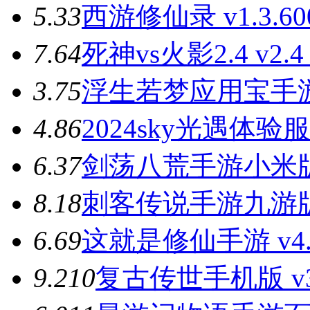
5.3
3
西游修仙录 v1.3.6
7.6
4
死神vs火影2.4 v2
3.7
5
浮生若梦应用宝手游 v
4.8
6
2024sky光遇体验服 
6.3
7
剑荡八荒手游小米版 v
8.1
8
刺客传说手游九游版 v
6.6
9
这就是修仙手游 v4.
9.2
10
复古传世手机版 v3