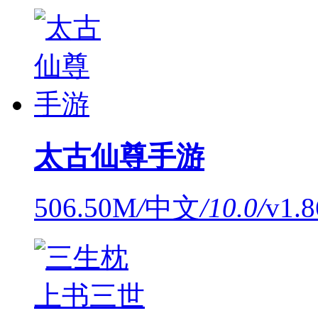
太古仙尊手游
506.50M
/
中文
/
10.0
/
v1.