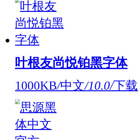
叶根友尚悦铂黑字体
1000KB
/
中文
/
10.0
/
下载