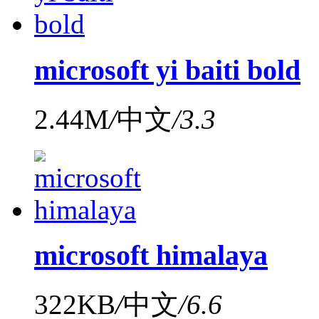
microsoft yi baiti bold
2.44M
/
中文
/
3.3
microsoft himalaya
322KB
/
中文
/
6.6