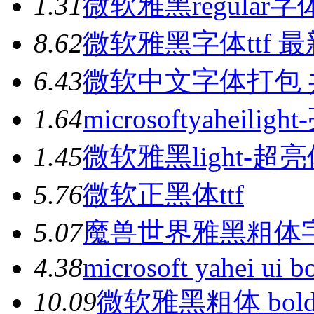
1.3
1
微软雅黑regular
8.6
2
微软雅黑字体ttf 
6.4
3
微软中文字体打包 
1.6
4
microsoftyaheiligh
1.4
5
微软雅黑light-超亮体
5.7
6
微软正黑体ttf
5.0
7
魔兽世界雅黑粗体字体
4.3
8
microsoft yahei ui bol
10.0
9
微软雅黑粗体 bo