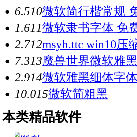
6.5
10
微软简行楷常规 
1.6
11
微软隶书字体 免
2.7
12
msyh.ttc win10
7.3
13
魔兽世界微软雅黑
2.9
14
微软雅黑细体字
10.0
15
微软简粗黑
本类精品软件