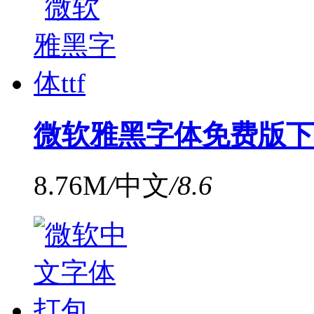
微软雅黑字体免费版下
8.76M
/
中文
/
8.6