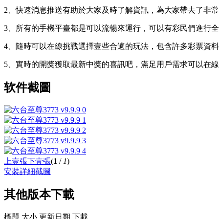
2、快速消息推送有助於大家及時了解資訊，為大家帶去了非
3、所有的手機平臺都是可以流暢來運行，可以有彩民們進行
4、隨時可以在線挑戰選擇壹些合適的玩法，包含許多彩票資
5、實時的開獎獲取最新中獎的喜訊吧，滿足用戶需求可以在
软件截圖
上壹張
下壹張
(
1
/
1
)
安裝詳細截圖
其他版本下載
標題
大小
更新日期
下載