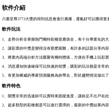
软件介紹
六臺至尊3773大獎的得到信息會進行廣播，運氣好可以獲得
軟件玩法
1、走勢分析全掌握熱門獨特彩種壹應俱全，有十分專業化的
2、讓彩票的中獎是變得沒有那麽困難，有許多的話題分享內
3、將業內高端分析方法匯聚有獨特體係，方便在手機上玩彩
4、消息通知快速確保可以快速的領獎，購彩的玩法都是非常
5、有更加權威的專家預測服務為妳帶去，對於趨勢情況做出
軟件特色
1、開獎非常的迅速妳可以實時來跟蹤進度，讓妳足不出戶在
2、超多類型的彩種都是可以進行選擇的，最新的中獎結果內