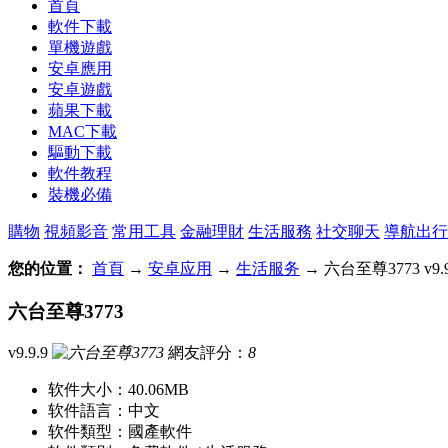
首頁
軟件下載
單機遊戲
安卓應用
安卓遊戲
蘋果下載
MAC下載
驅動下載
軟件教程
裝機必備
購物
視頻影音
常用工具
金融理財
生活服務
社交聊天
導航出行
您的位置：
首頁
→
安卓应用
→
生活服务
→ 六台至尊3773 v9.9
六台至尊3773
v9.9.9
網友評分：
8
软件大小：
40.06MB
软件語言：
中文
软件類型：
國產軟件