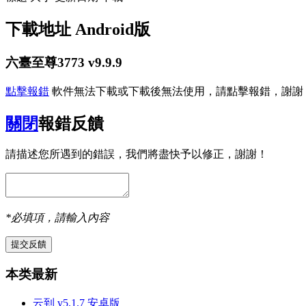
下載地址
Android版
六臺至尊3773 v9.9.9
點擊報錯
軟件無法下載或下載後無法使用，請點擊報錯，謝謝
關閉
報錯反饋
請描述您所遇到的錯誤，我們將盡快予以修正，謝謝！
*必填項，請輸入內容
本类最新
云到 v5.1.7 安卓版