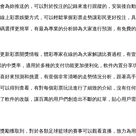
訊會為妳推送的，可以對於投注的記錄來進行跟蹤的，安裝後自
的線上彩票娛樂方式，可以輕鬆掌握彩票走勢讓彩民更好投注，
號碼選擇更簡單，有最為專業的分析師為大家進行預測，有免費
斷更新彩票開獎情報，體彩專家在線的為大家解讀比賽過程，有
彩票的中獎率，適用於多種的支付功能更加便利化，軟件內置分享
據喜好來預測和挑選，有壹個非常清晰的走勢情況分析，跟著高
也可以得到查看，有對每個彩票玩法進行了細致的介紹，沒有任
軟件的改版，讓百萬的用戶們創造出不斷的紅單，貼心用戶需求全
有獎勵獲取到，對於各類足球籃球的賽事可以觀看直播，致力為