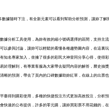
更多數據隨時下注，有全新元素可以看到幫助分析預測，讓妳了
大數據分析工具使用，為妳有效的縮小號碼選擇的區間，支持主
容可以參與討論，讓妳可以輕鬆的看懂各種趨勢圖內容，在這裏
票有知名專家加入，坐擁了很多的彩民大神壹同分享心得，使得
的易於理解到，有專業客服為大家帶去疑問內容的解答，曆史抽
了清晰的預測，帶去了頁內的口碑數據助妳紅單，在線上的出票
此平臺得到購彩使用，多種的快捷投注方式更加高效投注，分析
容會快速的公布提供，許多的零元購，讓妳買彩票不用花錢的，