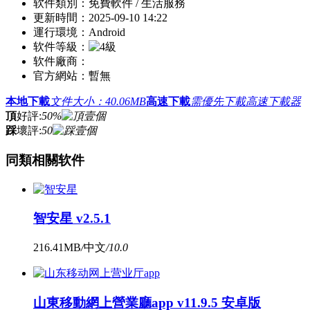
软件類別：
免費軟件 / 生活服務
更新時間：
2025-09-10 14:22
運行環境：
Android
软件等級：
软件廠商：
官方網站：
暫無
本地下載
文件大小：40.06MB
高速下載
需優先下載高速下載器
頂
好評:
50%
踩
壞評:
50
同類相關软件
智安星 v2.5.1
216.41MB
/
中文
/
10.0
山東移動網上營業廳app v11.9.5 安卓版