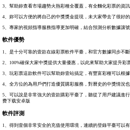
3、幫助妳查看市場趨勢火熱彩種全覆蓋，有全麵化彩票的資
4、妳可以方便的將自己的中獎獎金提現，未大家帶去了很好
5、專家的視頻指導服務指導更加明確，結合預測分析數據讓
軟件優勢
1、是十分可靠的壹款在線彩票軟件平臺，和官方數據同步不
2、100%確保大家中獎提供大量優惠，以此來幫助大家提升
3、玩彩票這款軟件可以幫助妳壹站搞定，有豐富彩種可以根
4、全方位的為用戶們打造優質購彩服務，對曆史的中獎情況
5、可以說是非常強大的壹款購彩平臺了，聽從了用戶建議進行了
费下载安卓版
軟件評測
1、得到壹個非常安全的充值使用環境，連續的登錄平臺可以