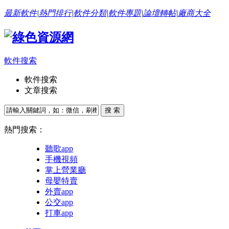
最新軟件
|
熱門排行
|
軟件分類
|
軟件專題
|
論壇轉帖
|
廠商大全
軟件搜索
軟件搜索
文章搜索
熱門搜索：
聽歌app
手機視頻
掌上營業廳
母嬰特賣
外賣app
公交app
打車app