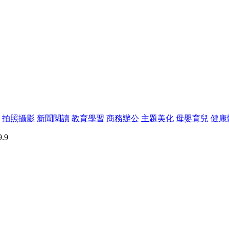
拍照攝影
新聞閱讀
教育學習
商務辦公
主題美化
母嬰育兒
健康
.9