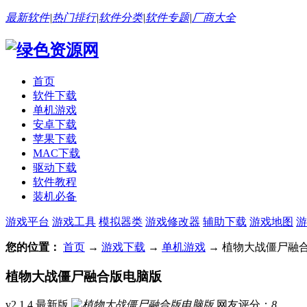
最新软件
|
热门排行
|
软件分类
|
软件专题
|
厂商大全
首页
软件下载
单机游戏
安卓下载
苹果下载
MAC下载
驱动下载
软件教程
装机必备
游戏平台
游戏工具
模拟器类
游戏修改器
辅助下载
游戏地图
游
您的位置：
首页
→
游戏下载
→
单机游戏
→ 植物大战僵尸融合版
植物大战僵尸融合版电脑版
v2.1.4 最新版
网友评分：
8