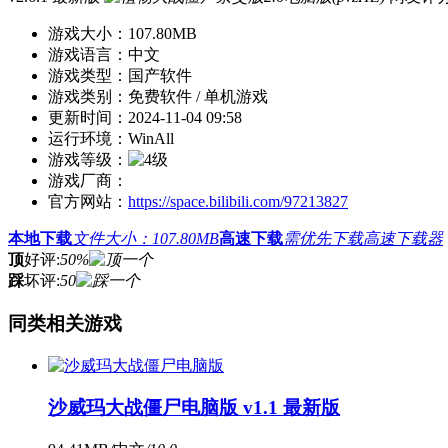
游戏大小：
107.80MB
游戏语言：
中文
游戏类型：
国产软件
游戏类别：
免费软件 / 单机游戏
更新时间：
2024-11-04 09:58
运行环境：
WinAll
游戏等级：
游戏厂商：
官方网站：
https://space.bilibili.com/97213827
本地下载
文件大小：107.80MB
高速下载
需优先下载高速下载器
顶
好评:
50%
踩
坏评:
50
同类相关游戏
沙威玛大战僵尸电脑版 v1.1 最新版