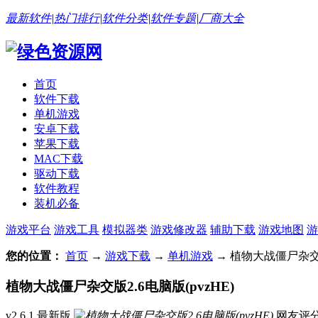
最新软件
|
热门排行
|
软件分类
|
软件专题
|
厂商大全
首页
软件下载
单机游戏
安卓下载
苹果下载
MAC下载
驱动下载
软件教程
装机必备
游戏平台
游戏工具
模拟器类
游戏修改器
辅助下载
游戏地图
游
您的位置：
首页
→
游戏下载
→
单机游戏
→ 植物大战僵尸杂交版2.
植物大战僵尸杂交版2.6电脑版(pvzHE)
v2.6.1 最新版
网友评