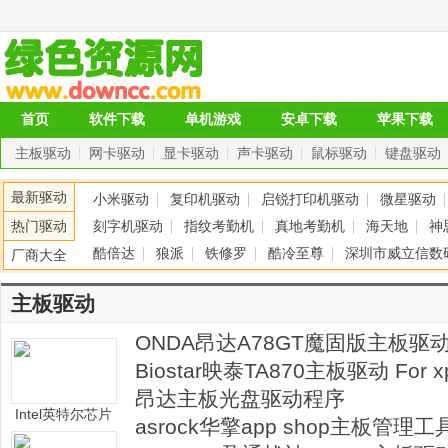
首页
软件下载
单机游戏
安卓下载
苹果下载
主板驱动
网卡驱动
显卡驱动
声卡驱动
鼠标驱动
键盘驱动
最新驱动
小米驱动
复印机驱动
启锐打印机驱动
微星驱动
热门驱动
刻字机驱动
指纹考勤机
真地考勤机
海天地
神
酷倍达
狼派
铁修罗
酷冷至尊
深圳市威立信数
厂商大全
摩天手
西部数据
美加狮科技发展(深圳)有限公司
主板驱动
ONDA昂达A78GT魔固版主板驱动
xp/win7
Biostar映泰TA870主板驱动 For xp
昂达主板光盘驱动程序
Intel英特尔芯片
asrock华擎app shop主板管理工
组设备软件