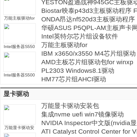
YESTON盈通战神945GC主板驱动
xp
Biostar映泰p43d3主板驱动程序 F
万能主板驱动for
xp/win7
ONDA昂达nf520d3主板驱动程序 
Win7/Win8/Win
xp/win7
华硕ASUS P5QPL-AM主板声
XP/Win2003
序集合
Intel英特尔芯片组设备软件
万能主板驱动for
Intel服务器S550
Win7/Win8/WinXP/Win2003
IBM x3650/x3550 M4芯片组驱动
0BC主板驱动及
显卡驱动及SAT
AMD主板芯片组驱动包for winxp
A/SAS RAID控
PL2303 Windows8.1驱动
制器驱动
Intel服务器S500
HM77芯片组AHCI驱动
0VSA主板驱动
显卡驱动
万能显卡驱动安装包
集成nvme uefi win7镜像驱动
NVIDIA Inspector中文版(nvid
万能显卡驱动安
件)
ATI Catalyst Control Center for V
装包