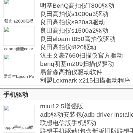
明基BenQ高拍仪T800驱动
良田高拍仪s1000a3驱动
紫光la2800扫描
良田高拍仪s920a3驱动
仪驱动
良田高拍仪s1500a2驱动
良田eloam t850高拍仪驱动
良田高拍仪t820驱动
canon佳能color
汉王文豪7660扫描仪官方驱动
network scange
ar扫描仪驱动
benq明基m209扫描仪驱动
易普森高拍仪驱动软件
爱普生Epson Pe
利盟Lexmark x215扫描驱动程序
rfection 1260扫
描仪驱动
手机驱动
miui12.5增强版
adb驱动安装包(adb driver installe
联想电信版手机驱动
oppo手机usb驱
联想手机驱动(包含新版旧版联想