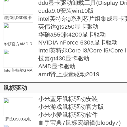
ddu显卡驱动卸载工具(Display Dri
Uninstaller)
cuda9.0安装win10版
虚拟机D3D显卡
intel英特尔g系列芯片组集成显卡
驱动(vmware sv
英伟达gts250显卡驱动
ga ii.rar)
华硕a550jk4200显卡驱动
NVIDIA nForce 630a显卡驱动
华硕官方AMD R
Intel英特尔Core i3/Core i5/Core
adeon HD 6370
M显卡驱动大全
CPU显卡驱动
技嘉gt430显卡驱动
AMD显卡驱动
Intel英特尔GMA
amd肾上腺素驱动2019
3600/3650显卡
驱动
鼠标驱动
小米蓝牙鼠标驱动安装
小米游戏鼠标驱动官方版
小米小爱鼠标驱动软件
罗技G500光电
血手宝典7鼠标宏编辑(bloody7)
鼠标驱动套件