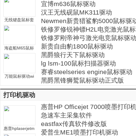
宜博m636鼠标驱动
汉王无线砚鼠MK311驱动
无线键盘鼠标套
Newmen新贵猎鲨豹5000鼠标驱
装驱动
铁修罗修锐神镖H2L电竞激光鼠
铁修罗刚帝神弓激光电竞鼠标驱
新贵自由豹1800鼠标驱动
海盗船M65鼠标
黑爵狼行天下鼠标驱动
驱动
lg lsm-100鼠标扫描器驱动
赛睿steelseries engine鼠标驱动
万能鼠标驱动wi
黑爵黑锋狮鹫鼠标驱动正式版
n7 32位
打印机驱动
惠普HP Officejet 7000喷墨
程序
急速车主采集软件
eastfax传真软件修改版
惠普hplaserjetm
爱普生ME1喷墨打印机驱动
1005mfp打印机