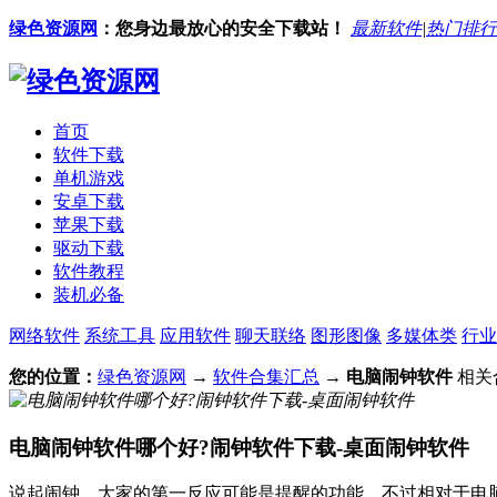
绿色资源网
：您身边最放心的安全下载站！
最新软件
|
热门排行
首页
软件下载
单机游戏
安卓下载
苹果下载
驱动下载
软件教程
装机必备
网络软件
系统工具
应用软件
聊天联络
图形图像
多媒体类
行业
您的位置：
绿色资源网
→
软件合集汇总
→
电脑闹钟软件
相关
电脑闹钟软件哪个好?闹钟软件下载-桌面闹钟软件
说起闹钟，大家的第一反应可能是提醒的功能，不过相对于电