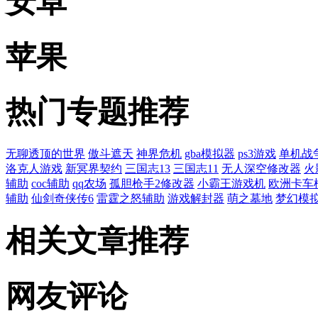
安卓
苹果
热门专题推荐
无聊透顶的世界
傲斗遮天
神界危机
gba模拟器
ps3游戏
单机战
洛克人游戏
新冥界契约
三国志13
三国志11
无人深空修改器
火
辅助
coc辅助
qq农场
孤胆枪手2修改器
小霸王游戏机
欧洲卡车
辅助
仙剑奇侠传6
雷霆之怒辅助
游戏解封器
萌之墓地
梦幻模
相关文章推荐
网友评论