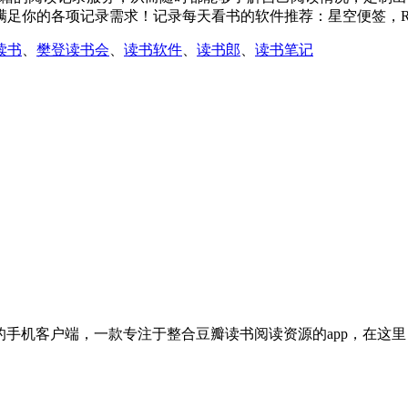
各项记录需求！记录每天看书的软件推荐：星空便签，Read Plan
读书
、
樊登读书会
、
读书软件
、
读书郎
、
读书笔记
读的手机客户端，一款专注于整合豆瓣读书阅读资源的app，在这