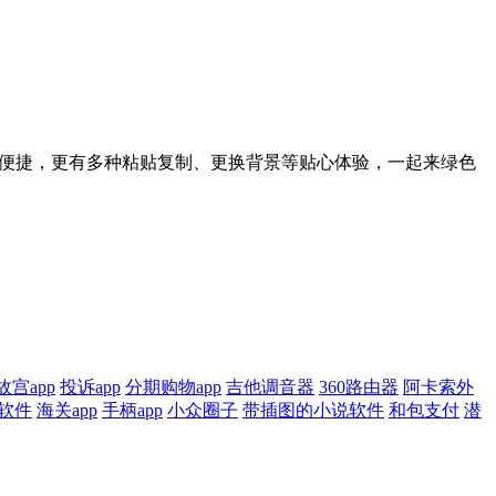
更加便捷，更有多种粘贴复制、更换背景等贴心体验，一起来绿色
故宫app
投诉app
分期购物app
吉他调音器
360路由器
阿卡索外
软件
海关app
手柄app
小众圈子
带插图的小说软件
和包支付
潜