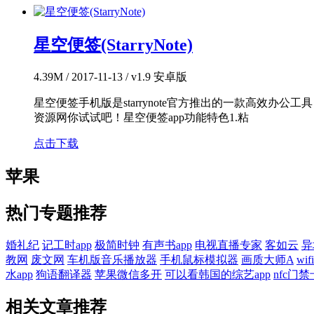
星空便签(StarryNote)
4.39M / 2017-11-13 / v1.9 安卓版
星空便签手机版是starrynote官方推出的一款高
资源网你试试吧！星空便签app功能特色1.粘
点击下载
苹果
热门专题推荐
婚礼纪
记工时app
极简时钟
有声书app
电视直播专家
客如云
异
教网
废文网
车机版音乐播放器
手机鼠标模拟器
画质大师A
wi
水app
狗语翻译器
苹果微信多开
可以看韩国的综艺app
nfc门禁
相关文章推荐