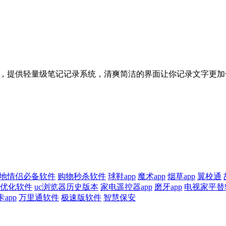
效办公工具，提供轻量级笔记记录系统，清爽简洁的界面让你记录文字
地情侣必备软件
购物秒杀软件
球鞋app
魔术app
烟草app
翼校通
fi优化软件
uc浏览器历史版本
家电遥控器app
磨牙app
电视家平替
卡app
万里通软件
极速版软件
智慧保安