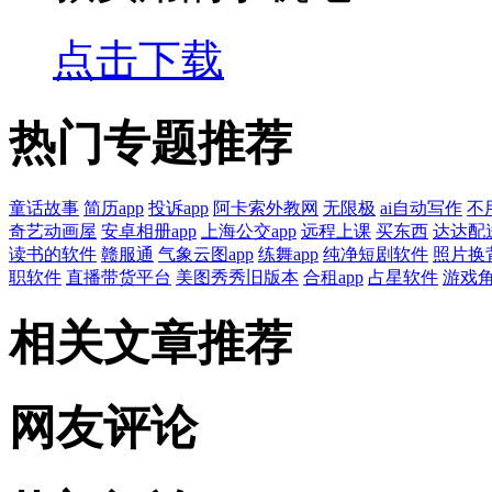
点击下载
热门专题推荐
童话故事
简历app
投诉app
阿卡索外教网
无限极
ai自动写作
不
奇艺动画屋
安卓相册app
上海公交app
远程上课
买东西
达达配
读书的软件
赣服通
气象云图app
练舞app
纯净短剧软件
照片换
职软件
直播带货平台
美图秀秀旧版本
合租app
占星软件
游戏
相关文章推荐
网友评论