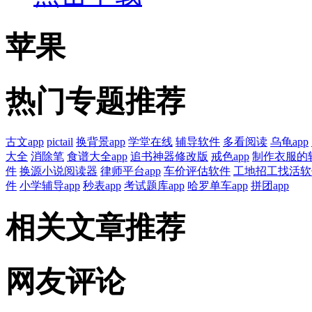
苹果
热门专题推荐
古文app
pictail
换背景app
学堂在线
辅导软件
多看阅读
乌龟app
大全
消除笔
食谱大全app
追书神器修改版
戒色app
制作衣服的软
件
换源小说阅读器
律师平台app
车价评估软件
工地招工找活软
件
小学辅导app
秒表app
考试题库app
哈罗单车app
拼团app
相关文章推荐
网友评论