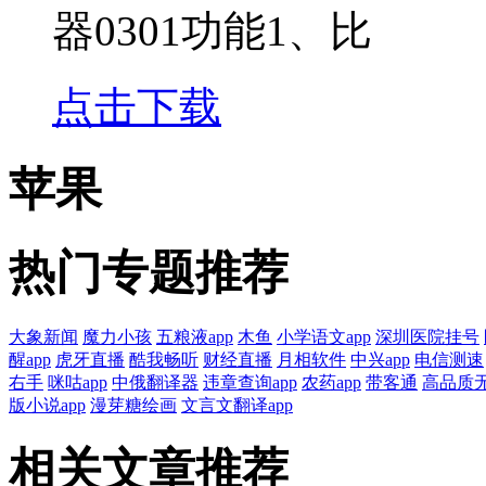
器0301功能1、比
点击下载
苹果
热门专题推荐
大象新闻
魔力小孩
五粮液app
木鱼
小学语文app
深圳医院挂号
醒app
虎牙直播
酷我畅听
财经直播
月相软件
中兴app
电信测速
右手
咪咕app
中俄翻译器
违章查询app
农药app
带客通
高品质无
版小说app
漫芽糖绘画
文言文翻译app
相关文章推荐