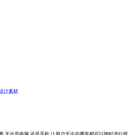
设计素材
,无论是电脑,还是手机,让用户无论在哪里都可以随时进行观