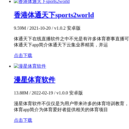
香港体通天下sports2world
9.59M / 2021-10-20 / v1.0.2 安卓版
体通天下在线直播软件之中不光是有许多体育赛事直播可
体通天下app简介体通天下云集业界精英，并运
点击下载
漫星体育软件
13.88M / 2022-02-19 / v1.0.0 安卓版
漫星体育软件不仅仅是为用户带来许多的体育培训教育，
体育app简介为体育爱好者提供相关的体育项目
点击下载