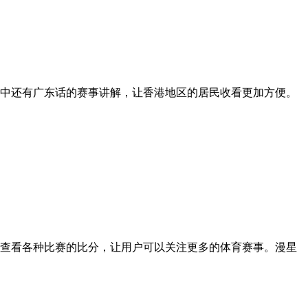
中还有广东话的赛事讲解，让香港地区的居民收看更加方便。
查看各种比赛的比分，让用户可以关注更多的体育赛事。漫星