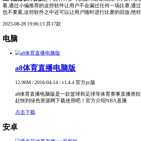
看,通过小编推荐的这些软件让用户不会漏过任何一场比赛,通
也不要紧,这些软件之中还可以让用户随时进行比赛的回放,绝对
2025-08-28 19:06:13
共17款
电脑
a8体育直播电脑版
12.96M / 2016-04-14 / v1.4.4 官方pc版
a8体育直播电脑版是一款篮球和足球等体育赛事直播类
赶快到绿色资源网下载使用吧！官方介绍NBA直播
点击下载
安卓