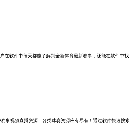
户在软件中每天都能了解到全新体育最新赛事，还能在软件中找
种赛事视频直播资源，各类球赛资源应有尽有！通过软件快速搜