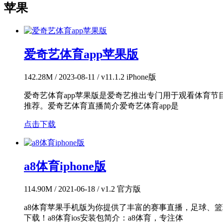
苹果
爱奇艺体育app苹果版
142.28M / 2023-08-11 / v11.1.2 iPhone版
爱奇艺体育app苹果版是爱奇艺推出专门用于观看体育
推荐。爱奇艺体育直播简介爱奇艺体育app是
点击下载
a8体育iphone版
114.90M / 2021-06-18 / v1.2 官方版
a8体育苹果手机版为你提供了丰富的赛事直播，足球、
下载！a8体育ios安装包简介：a8体育，专注体