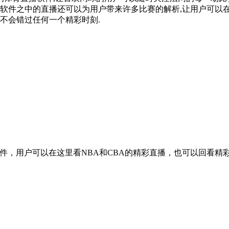
过软件之中的直播还可以为用户带来许多比赛的解析,让用户可以
不会错过任何一个精彩时刻.
软件，用户可以在这里看NBA和CBA的精彩直播，也可以回看