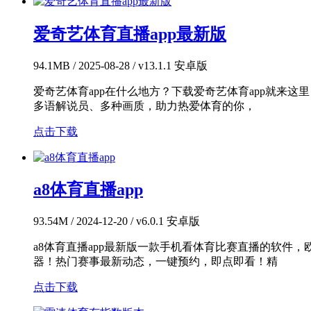
爱奇艺体育直播app最新版
94.1MB / 2025-08-28 / v13.1.1 安卓版
爱奇艺体育app在什么地方？下载爱奇艺体育app就
多语解说员、多种画质，助力热爱体育的你，
点击下载
a8体育直播app
93.54M / 2024-12-20 / v6.0.1 安卓版
a8体育直播app最新版一款手机看体育比赛直播的软件
器！热门赛事最新动态，一键预约，即点即看！精
点击下载