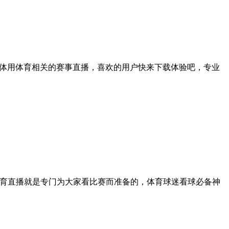
户体用体育相关的赛事直播，喜欢的用户快来下载体验吧，专业
8体育直播就是专门为大家看比赛而准备的，体育球迷看球必备神