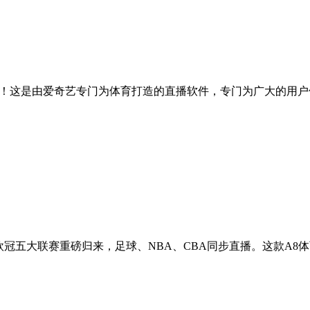
来这里！这是由爱奇艺专门为体育打造的直播软件，专门为广大的用
，欧冠五大联赛重磅归来，足球、NBA、CBA同步直播。这款A