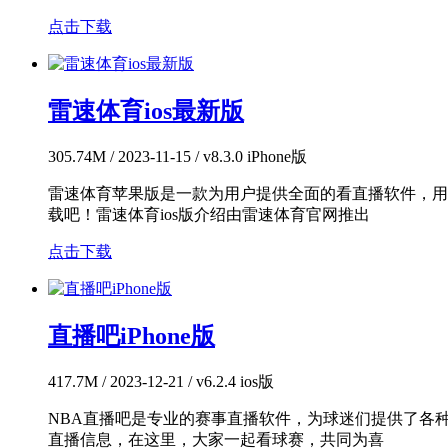
点击下载
雷速体育ios最新版
305.74M / 2023-11-15 / v8.3.0 iPhone版
雷速体育苹果版是一款为用户提供全面的看直播软件，用
载吧！雷速体育ios版介绍由雷速体育官网推出
点击下载
直播吧iPhone版
417.7M / 2023-12-21 / v6.2.4 ios版
NBA直播吧是专业的赛事直播软件，为球迷们提供了各
直播信息，在这里，大家一起看球赛，共同为喜