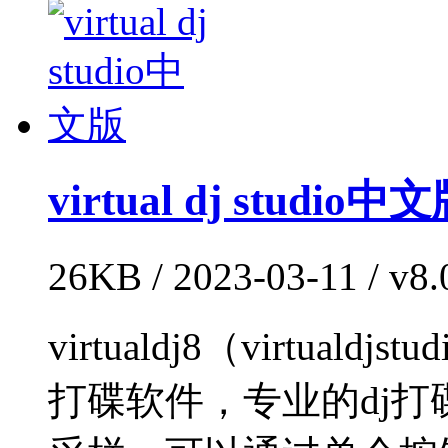
virtual dj studio中
26KB / 2023-03-11 / v
virtualdj8（virtua
打碟软件，专业的dj