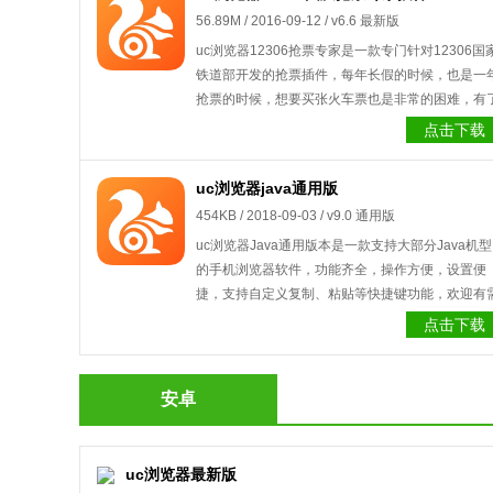
56.89M / 2016-09-12 / v6.6 最新版
uc浏览器12306抢票专家是一款专门针对12306国
铁道部开发的抢票插件，每年长假的时候，也是一
抢票的时候，想要买张火车票也是非常的困难，有
这款软件之后，就能使用电脑自动帮您抢购火车票
点击下载
软件简介：uc浏览器
uc浏览器java通用版
454KB / 2018-09-03 / v9.0 通用版
uc浏览器Java通用版本是一款支持大部分Java机型
的手机浏览器软件，功能齐全，操作方便，设置便
捷，支持自定义复制、粘贴等快捷键功能，欢迎有
要者在绿色资源网下载吧！ uc浏览器Java版介绍u
点击下载
浏览器是uc优视科技开
安卓
uc浏览器最新版