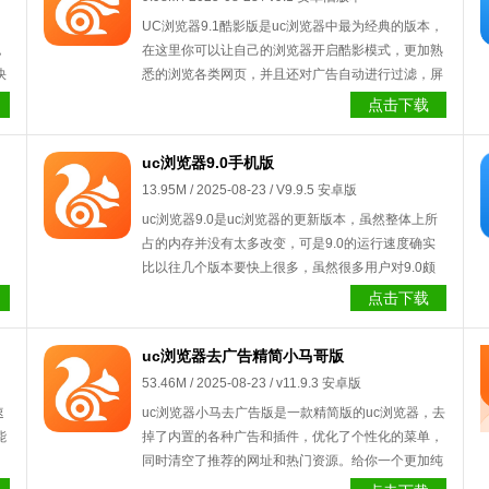
UC浏览器9.1酷影版是uc浏览器中最为经典的版本，
，
在这里你可以让自己的浏览器开启酷影模式，更加熟
快
悉的浏览各类网页，并且还对广告自动进行过滤，屏
驻
蔽木马网站等一些功能，是非常实用的版本。UC浏
点击下载
览器酷影模式的好处酷
uc浏览器9.0手机版
13.95M / 2025-08-23 / V9.9.5 安卓版
的
uc浏览器9.0是uc浏览器的更新版本，虽然整体上所
占的内存并没有太多改变，可是9.0的运行速度确实
比以往几个版本要快上很多，虽然很多用户对9.0颇
频
有微辞，但是在绝多数用户心里，9.0都是不错的选
点击下载
择！软件介绍UCWEB浏览
uc浏览器去广告精简小马哥版
53.46M / 2025-08-23 / v11.9.3 安卓版
速
uc浏览器小马去广告版是一款精简版的uc浏览器，去
能
掉了内置的各种广告和插件，优化了个性化的菜单，
同时清空了推荐的网址和热门资源。给你一个更加纯
净的上网环境。喜欢就试试吧！UC浏览器小马哥版