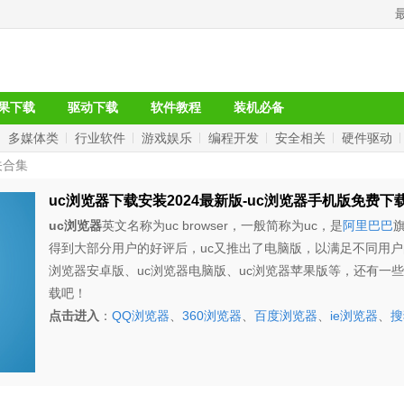
果下载
驱动下载
软件教程
装机必备
多媒体类
行业软件
游戏娱乐
编程开发
安全相关
硬件驱动
关合集
uc浏览器下载安装2024最新版-uc浏览器手机版免费下载
uc浏览器
英文名称为uc browser，一般简称为uc，是
阿里巴巴
得到大部分用户的好评后，uc又推出了电脑版，以满足不同用户
浏览器安卓版、uc浏览器电脑版、uc浏览器苹果版等，还有一
载吧！
点击进入
：
QQ浏览器
、
360浏览器
、
百度浏览器
、
ie浏览器
、
搜