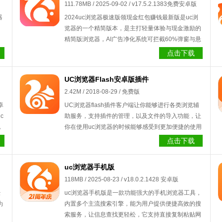
111.78MB / 2025-09-02 / v17.5.2.1383免费安卓版
器
2024uc浏览器极速版领现金红包赚钱最新版是uc浏
览器的一个精简版本，是主打轻量体验与现金激励的
精简版浏览器，AI广告净化系统可拦截60%弹窗与悬
浮广告，极简界面无信息流干扰，让浏览更清爽，它
点击下载
保留核心浏览功能，依
UC浏览器Flash安卓版插件
2.42M / 2018-08-29 / 免费版
卓
UC浏览器flash插件客户端让你能够进行各类浏览辅
c
助服务，支持插件的管理，以及文件的导入功能，让
，
你在使用uc浏览器的时候能够感受到更加便捷的使用
无
体验！ 官方介绍uc浏览器播放器插件旨在提供用户
点击下载
们的使用体验，让你
uc浏览器手机版
118MB / 2025-08-23 / v18.0.2.1428 安卓版
经
uc浏览器手机版是一款功能强大的手机浏览器工具，
为
内置多个主流搜索引擎，能为用户提供便捷高效的搜
索服务，让信息查找更轻松，它支持直接复制粘贴网