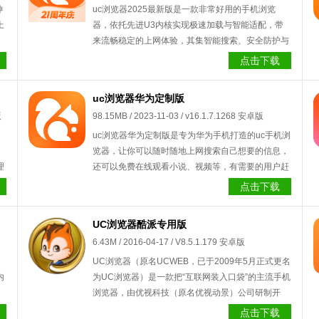
神
uc浏览器2025最新版是一款非常好用的手机浏览
上
器，依托先进U3内核实现极速加载与智能适配，带
。
来流畅稳定的上网体验，其集智能搜索、安全防护与
能
灵活扩展于一体，通过广告拦截、无痕浏览及钓鱼
点击下载
WiFi提醒保障上网安全，支
uc浏览器华为定制版
版
98.15MB / 2023-11-03 / v16.1.7.1268 安卓版
uc浏览器华为定制版是专为华为手机打造的uc手机浏
览器，让你可以随时随地上网搜索自己想要的信息，
理
还可以免费在线观看小说、视频等，有需要的用户赶
快来本站免费下载体验吧！uc浏览器华为版软件介绍
点击下载
UC专注14年，成就
UC浏览器酷派专用版
6.43M / 2016-04-17 / V8.5.1.179 安卓版
UC浏览器（原名UCWEB，已于2009年5月正式更名
内
为UC浏览器）是一款把“互联网装入口袋”的主流手机
、
浏览器，由优视科技（原名优视动景）公司研制开
，
发。UC浏览器兼备cmnet、cmwap等联网方式，速
点击下载