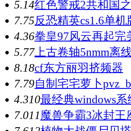
5.1
4
红色警戒2共和国
7.7
5
反恐精英cs1.6单
4.3
6
拳皇97风云再起完
5.7
7
上古卷轴5nmm离
8.1
8
cf东方丽羽挤频器
7.7
9
自制宅宅萝卜pvz_b
4.3
10
最经典window
7.0
11
魔兽争霸3冰封王座电
7.6
12
植物大战僵尸贝塔版