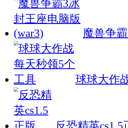
魔兽争霸3
球球大作
反恐精英cs1.