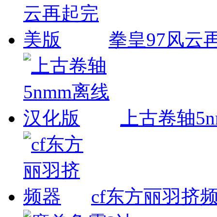
拳皇97风云
上古卷轴5
cf东方丽羽挤