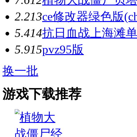
2.2
13
ce修改器绿色版(chea
5.4
14
抗日血战上海滩
5.9
15
pvz95版
换一批
游戏下载推荐