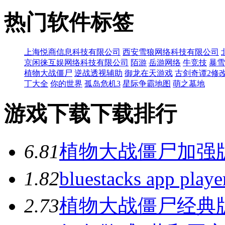
热门软件标签
上海悦商信息科技有限公司
西安雪狼网络科技有限公司
京闲徕互娱网络科技有限公司
陌游
岳游网络
牛竞技
暴雪
植物大战僵尸
逆战透视辅助
御龙在天游戏
古剑奇谭2修
丁大全
你的世界
孤岛危机3
星际争霸地图
萌之墓地
游戏下载下载排行
6.8
1
植物大战僵尸加强版
1.8
2
bluestacks app p
2.7
3
植物大战僵尸经典